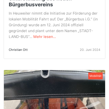
Bürgerbusvereins
In Heuweiler nimmt die Initiative zur Förderung der
lokalen Mobilität Fahrt auf. Der „Bürgerbus i.G.“ (in
Gründung) wurde am 12. Juni 2024 offiziell
gegründet und plant unter dem Namen „STADT-
LAND-BUS“...
Mehr lesen...
Christian Ott
20. Juni 2024
Mobilität