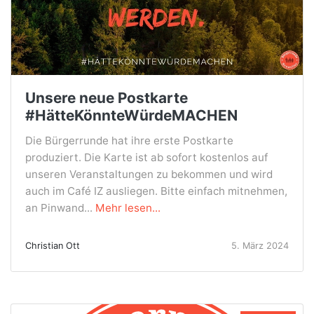
Unsere neue Postkarte
#HätteKönnteWürdeMACHEN
Die Bürgerrunde hat ihre erste Postkarte
produziert. Die Karte ist ab sofort kostenlos auf
unseren Veranstaltungen zu bekommen und wird
auch im Café IZ ausliegen. Bitte einfach mitnehmen,
an Pinwand...
Mehr lesen...
Christian Ott
5. März 2024