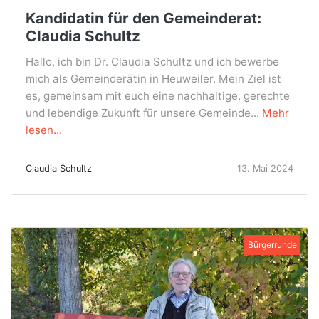
Kandidatin für den Gemeinderat:
Claudia Schultz
Hallo, ich bin Dr. Claudia Schultz und ich bewerbe
mich als Gemeinderätin in Heuweiler. Mein Ziel ist
es, gemeinsam mit euch eine nachhaltige, gerechte
und lebendige Zukunft für unsere Gemeinde...
Mehr
lesen...
Claudia Schultz
13. Mai 2024
Bürgerrunde