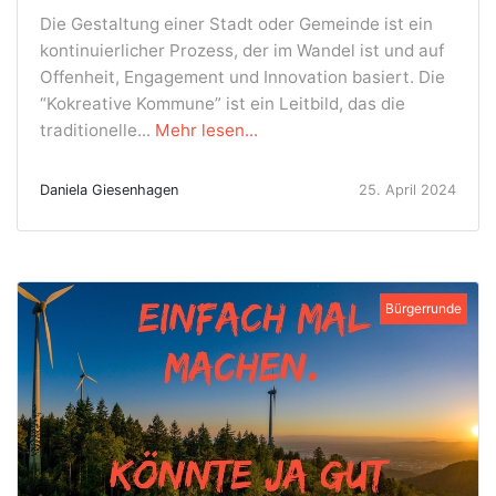
Die Gestaltung einer Stadt oder Gemeinde ist ein
kontinuierlicher Prozess, der im Wandel ist und auf
Offenheit, Engagement und Innovation basiert. Die
“Kokreative Kommune” ist ein Leitbild, das die
traditionelle...
Mehr lesen...
Daniela Giesenhagen
25. April 2024
Bürgerrunde