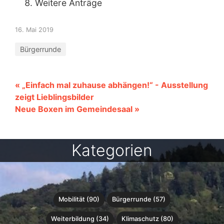
Weitere Anträge
16. Mai 2019
Bürgerrunde
« „Einfach mal zuhause abhängen!“ - Ausstellung
zeigt Lieblingsbilder
Neue Boxen im Gemeindesaal »
Kategorien
Mobilität (90)
Bürgerrunde (57)
Weiterbildung (34)
Klimaschutz (80)