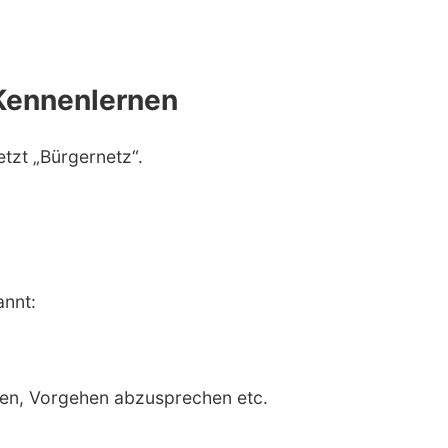
Kennenlernen
etzt „Bürgernetz“.
annt:
en, Vorgehen abzusprechen etc.