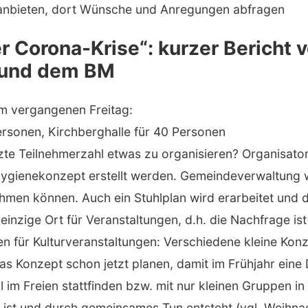
 anbieten, dort Wünsche und Anregungen abfragen
er Corona-Krise“: kurzer Bericht 
n und dem BM
am vergangenen Freitag:
Personen, Kirchberghalle für 40 Personen
zte Teilnehmerzahl etwas zu organisieren? Organisator
Hygienekonzept erstellt werden. Gemeindeverwaltung w
hmen können. Auch ein Stuhlplan wird erarbeitet und d
 einzige Ort für Veranstaltungen, d.h. die Nachfrage is
für Kulturveranstaltungen: Verschiedene kleine Konze
as Konzept schon jetzt planen, damit im Frühjahr ei
ll im Freien stattfinden bzw. mit nur kleinen Gruppen 
ist und durch gemeinsames Tun entsteht (vgl. Weihnach