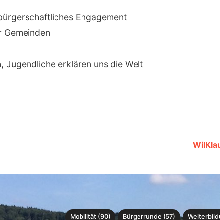
/bürgerschaftliches Engagement
er Gemeinden
 Jugendliche erklären uns die Welt
WilKla
Mobilität (90)
Bürgerrunde (57)
Weiterbild