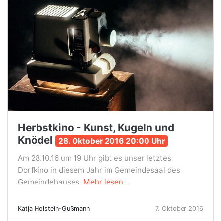
Herbstkino - Kunst, Kugeln und
Knödel
28. Oktober 2016 20:00 Uhr
Am 28.10.16 um 19 Uhr gibt es unser letztes
Dorfkino in diesem Jahr im Gemeindesaal des
Gemeindehauses.
Mehr lesen...
Katja Holstein-Gußmann
7. Oktober 2016