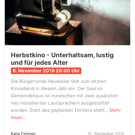
Herbstkino - Unterhaltsam, lustig
und für jedes Alter
8. November 2019 20:00 Uhr
Die Bürgerrunde Heuweiler lädt zum letzten
Kinoabend in diesem Jahr ein. Der Saal im
Gemeindehaus ist inzwischen mit zwei zusätzlich
neu installierten Lautsprechern ausgestattet
worden. Statt des geplanten Thrillers steht...
Mehr
lesen...
Katja Fimmen
15. September 2019