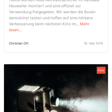
Heuweiler montiert und sind offiziell zur
Verwendung freigegeben. Wir werden die Boxen
demnächst testen und hoffen auf eine hörbare
Verbesserung beim nächsten Kino im...
Mehr
lesen...
Christian Ott
16. Mai 2019
Kino