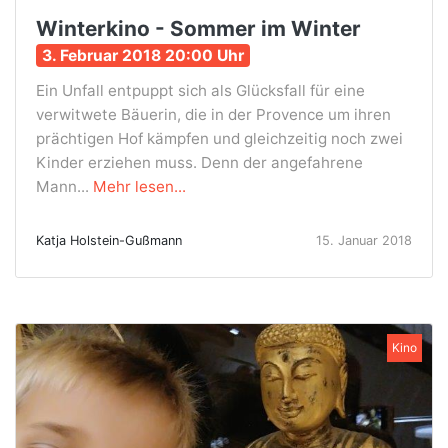
Winterkino - Sommer im Winter
3. Februar 2018 20:00 Uhr
Ein Unfall entpuppt sich als Glücksfall für eine
verwitwete Bäuerin, die in der Provence um ihren
prächtigen Hof kämpfen und gleichzeitig noch zwei
Kinder erziehen muss. Denn der angefahrene
Mann...
Mehr lesen...
Katja Holstein-Gußmann
15. Januar 2018
Kino