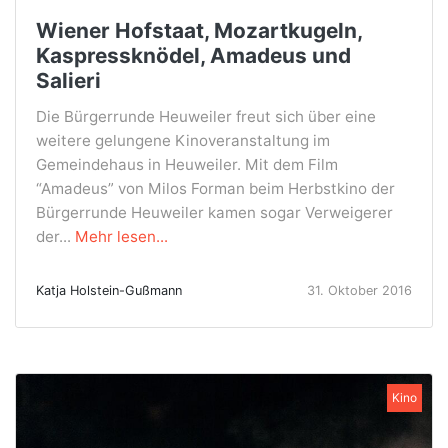
Wiener Hofstaat, Mozartkugeln,
Kaspressknödel, Amadeus und
Salieri
Die Bürgerrunde Heuweiler freut sich über eine
weitere gelungene Kinoveranstaltung im
Gemeindehaus in Heuweiler. Mit dem Film
“Amadeus” von Milos Forman beim Herbstkino der
Bürgerrunde Heuweiler kamen sogar Verweigerer
der...
Mehr lesen...
Katja Holstein-Gußmann
31. Oktober 2016
Kino