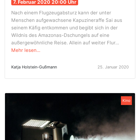
7. Februar 2020 20:00 Uhr
Nach einem Flugzeugabsturz kann der unter
Menschen aufgewachsene Kapuzineraffe Sai aus
seinem Käfig entkommen und begibt sich in der
Wildnis des Amazonas-Dschungels auf eine
außergewöhnliche Reise. Allein auf weiter Flur...
Mehr lesen...
Katja Holstein-Gußmann
25. Januar 2020
Kino