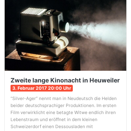
Zweite lange Kinonacht in Heuweiler
3. Februar 2017 20:00 Uhr
“Silver-Ager” nennt man in Neudeutsch die Helden
beider deutschsprachiger Produktionen. Im ersten
Film verwirklicht eine betagte Witwe endlich ihren
Lebenstraum und eröffnet in dem kleinen
Schweizerdorf einen Dessousladen mit