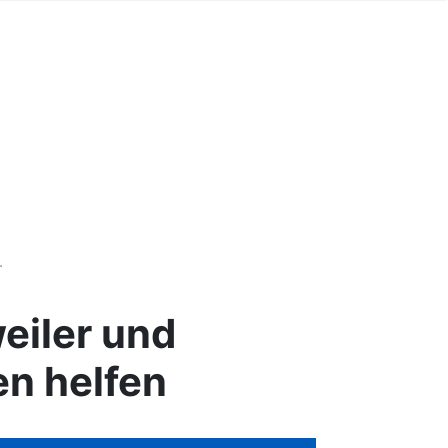
.
eiler und
en helfen