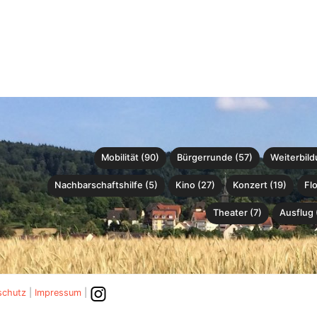
Mobilität (90)
Bürgerrunde (57)
Weiterbild
Nachbarschaftshilfe (5)
Kino (27)
Konzert (19)
Fl
Theater (7)
Ausflug 
schutz
|
Impressum
|