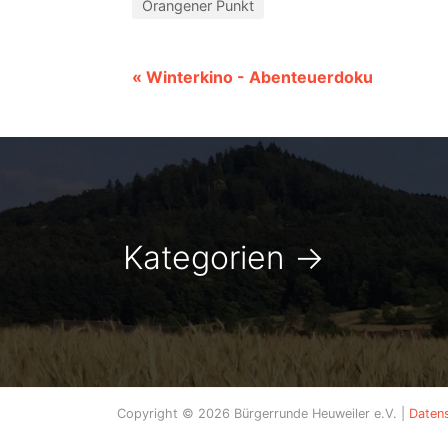
Orangener Punkt
« Winterkino - Abenteuerdoku
Kategorien
→
Copyright © 2026 Bürgerrunde Heuweiler e.V. |
Daten