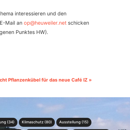
 Thema interessieren und den
 E-Mail an
op@heuweiler.net
schicken
ngenen Punktes HW).
ht Pflanzenkübel für das neue Café IZ »
ung (34)
Klimaschutz (80)
Ausstellung (15)