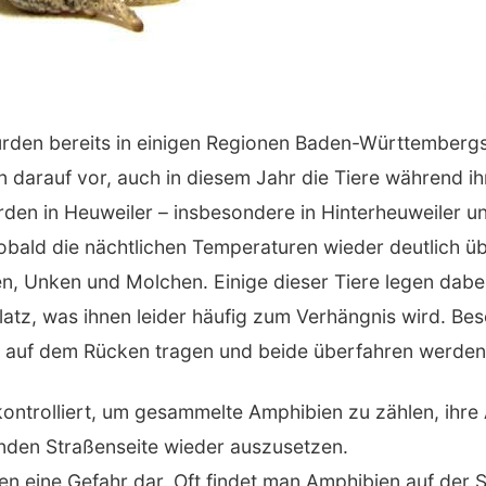
en bereits in einigen Regionen Baden-Württembergs r
n darauf vor, auch in diesem Jahr die Tiere während 
erden in Heuweiler – insbesondere in Hinterheuweiler
Sobald die nächtlichen Temperaturen wieder deutlich ü
, Unken und Molchen. Einige dieser Tiere legen dabe
latz, was ihnen leider häufig zum Verhängnis wird. Bes
 auf dem Rücken tragen und beide überfahren werden
ntrolliert, um gesammelte Amphibien zu zählen, ihre 
enden Straßenseite wieder auszusetzen.
ellen eine Gefahr dar. Oft findet man Amphibien auf d